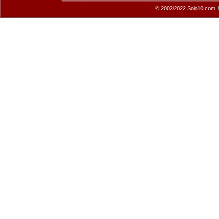
© 2002/2022 Solo10.com