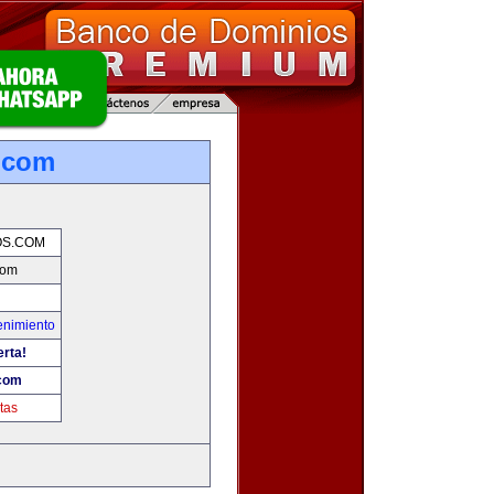
.com
OS.COM
com
enimiento
erta!
.com
tas