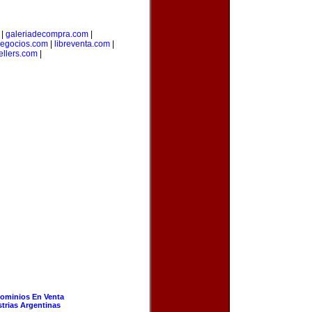
|
galeriadecompra.com
|
egocios.com
|
libreventa.com
|
ellers.com
|
ominios En Venta
strias Argentinas