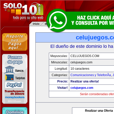
celujuegos.
El dueño de este dominio lo ha
Mayusculas:
CELUJUEGOS.COM
Minusculas:
celujuegos.com
Longitud:
10 caracteres
Categorias:
Comunicaciones y TelefonÃ­a
,
J
Precio:
Realizar una oferta!
Visitar!
celujuegos.com
Serán consideradas ofer
Realizar una Oferta