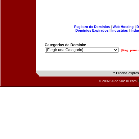
Registro de Dominios
|
Web Hosting
|
D
Dominios Expirados
|
Industrias
|
Indu
Categorías de Dominio:
[Pág. princi
** Precios expre
© 2002/2022 Solo10.com