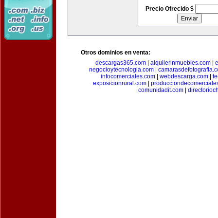
Precio Ofrecido $
Otros dominios en venta:
descargas365.com
|
alquilerinmuebles.com
|
e
negocioytecnologia.com
|
camarasdefotografia.
infocomerciales.com
|
webdescarga.com
|
t
exposicionrural.com
|
producciondecomerciale
comunidadit.com
|
directorioc