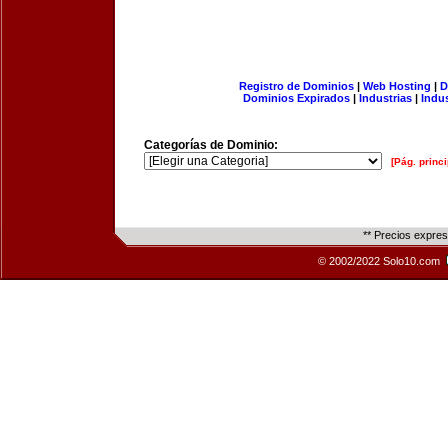
Registro de Dominios
|
Web Hosting
|
D
Dominios Expirados
|
Industrias
|
Indu
Categorías de Dominio:
[Pág. princi
** Precios expre
© 2002/2022 Solo10.com