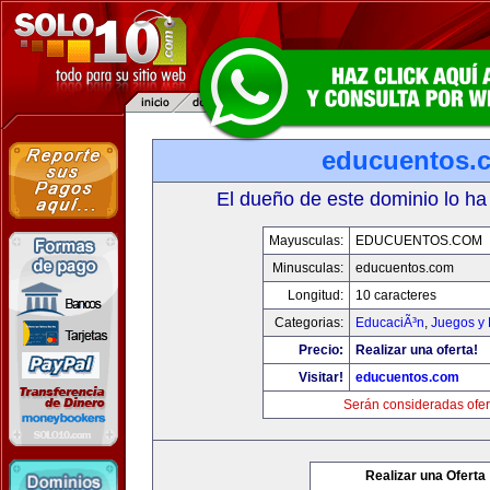
educuentos.
El dueño de este dominio lo ha
Mayusculas:
EDUCUENTOS.COM
Minusculas:
educuentos.com
Longitud:
10 caracteres
Categorias:
EducaciÃ³n
,
Juegos y 
Precio:
Realizar una oferta!
Visitar!
educuentos.com
Serán consideradas ofer
Realizar una Oferta