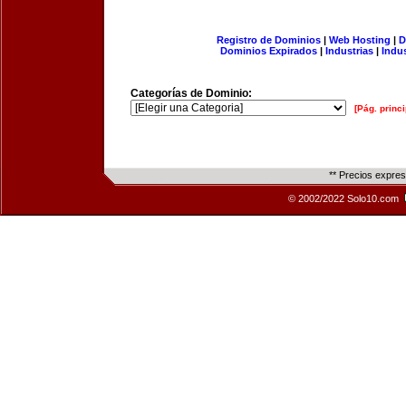
Registro de Dominios
|
Web Hosting
|
D
Dominios Expirados
|
Industrias
|
Indu
Categorías de Dominio:
[Pág. princi
** Precios expre
© 2002/2022 Solo10.com