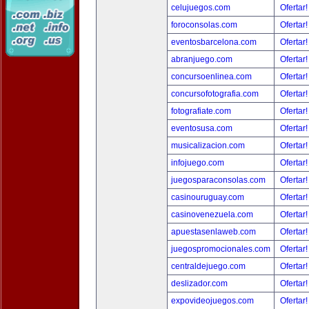
celujuegos.com
Ofertar
foroconsolas.com
Ofertar
eventosbarcelona.com
Ofertar
abranjuego.com
Ofertar
concursoenlinea.com
Ofertar
concursofotografia.com
Ofertar
fotografiate.com
Ofertar
eventosusa.com
Ofertar
musicalizacion.com
Ofertar
infojuego.com
Ofertar
juegosparaconsolas.com
Ofertar
casinouruguay.com
Ofertar
casinovenezuela.com
Ofertar
apuestasenlaweb.com
Ofertar
juegospromocionales.com
Ofertar
centraldejuego.com
Ofertar
deslizador.com
Ofertar
expovideojuegos.com
Ofertar