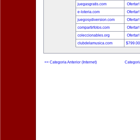
juegasgratis.com
Ofertar
e-loteria.com
Ofertar
juegosydiversion.com
Ofertar
compartirfotos.com
Ofertar
coleccionables.org
Ofertar
clubdelamusica.com
$799.0
<< Categoria Anterior (Internet)
Categori